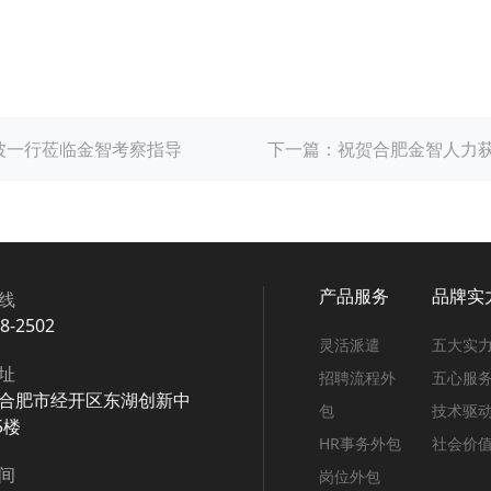
波一行莅临金智考察指导
下一篇：
祝贺合肥金智人力
产品服务
品牌实
线
08-2502
灵活派遣
五大实
址
招聘流程外
五心服
合肥市经开区东湖创新中
包
技术驱
5楼
HR事务外包
社会价
间
岗位外包