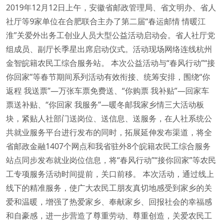
2019年12月12日上午，安徽省邮政管理局、省文明办、省人
社厅等9家单位在合肥联合主办了第二届“春运邮情 情暖江
淮”关爱外出务工创业人员大型公益活动启动会。省人社厅党
组成员、副厅长季星出席启动仪式。活动现场网络连线杭州
金智皖籍农民工综合服务站。 本次公益活动与“春风行动”“接
你回家”等春节期间系列活动有效衔接、统筹安排，围绕“你
返程 我送票”—万张车票免费送、“你购票 我补贴”—回家车
票送补贴、“你回家 我服务”—暖冬邮我家乡情三大活动板
块，紧贴人社部门送岗位、送信息、送服务，在人社系统公
共就业服务平台进行发布的同时，拓展延伸发布渠道，将全
省邮政金融1407个网点和我省驻外8个皖籍农民工综合服务
站点同步发布就业岗位信息，将“春风行动”“接你回家”等农民
工专项服务活动时间提前，关口前移。 本次活动，通过线上
线下的精准服务，使广大农民工朋友真切地感受到家乡的关
爱和温暖，增强了热爱家乡、奉献家乡、回报社会的幸福感
和自豪感，进一步营造了尊重劳动、尊重创造，关爱农民工